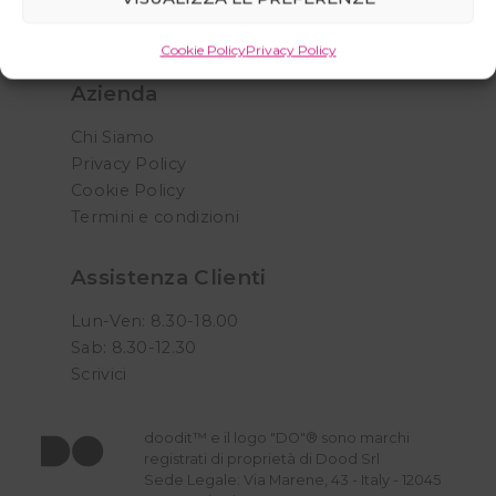
FAQ
Ordini
Cookie Policy
Privacy Policy
Azienda
Chi Siamo
Privacy Policy
Cookie Policy
Termini e condizioni
Assistenza Clienti
Lun-Ven: 8.30-18.00
Sab: 8.30-12.30
Scrivici
doodit™ e il logo "DO"® sono marchi
registrati di proprietà di Dood Srl
Sede Legale: Via Marene, 43 - Italy - 12045