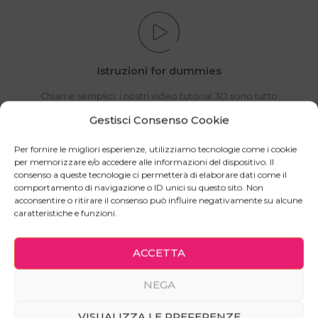
Istruzioni for dummies
Chiari e semplici: i nostri video tutorial 3D sono tutto
ciò che ti serve per completare con successo la tua
Gestisci Consenso Cookie
missione.
Per fornire le migliori esperienze, utilizziamo tecnologie come i cookie
per memorizzare e/o accedere alle informazioni del dispositivo. Il
consenso a queste tecnologie ci permetterà di elaborare dati come il
comportamento di navigazione o ID unici su questo sito. Non
acconsentire o ritirare il consenso può influire negativamente su alcune
caratteristiche e funzioni.
ACCETTA
Servizi
NEGA
Spedizioni
Bonus Mobili 2023
VISUALIZZA LE PREFERENZE