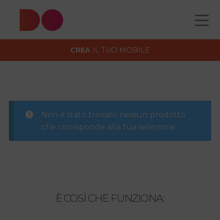
Classi di spedizione prodotto
Classe D
CREA
IL TUO MOBILE
CATALOGO
CHI
Non è stato trovato nessun prodotto
COME
che corrisponde alla tua selezione.
CONTATTI
È COSÌ CHE FUNZIONA: