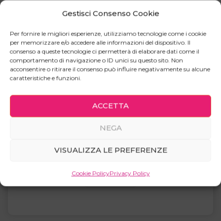
Gestisci Consenso Cookie
Un link per impostare una nuova password verrà
Per fornire le migliori esperienze, utilizziamo tecnologie come i cookie
inviato al tuo indirizzo email.
per memorizzare e/o accedere alle informazioni del dispositivo. Il
consenso a queste tecnologie ci permetterà di elaborare dati come il
comportamento di navigazione o ID unici su questo sito. Non
acconsentire o ritirare il consenso può influire negativamente su alcune
caratteristiche e funzioni.
ACCETTA
Your personal data will be used to support your
NEGA
experience throughout this website, to manage
access to your account, and for other purposes
VISUALIZZA LE PREFERENZE
described in our
privacy policy
.
Cookie Policy
Privacy Policy
REGISTRATI