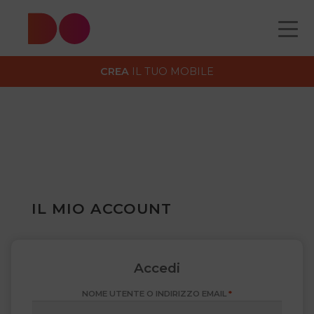
Il mio account
CREA
IL TUO MOBILE
CATALOGO
CHI
COME
CONTATTI
IL MIO ACCOUNT
Accedi
RICHIESTO
NOME UTENTE O INDIRIZZO EMAIL
*