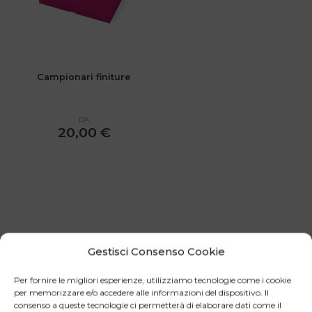
Le
opzioni
possono
essere
scelte
Campionari finiture
nella
pagina
DA
del
20,00
€
prodotto
Gestisci Consenso Cookie
È COSÌ CHE FUNZIONA:
Per fornire le migliori esperienze, utilizziamo tecnologie come i cookie
per memorizzare e/o accedere alle informazioni del dispositivo. Il
consenso a queste tecnologie ci permetterà di elaborare dati come il