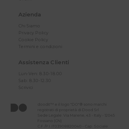
Azienda
Chi Siamo
Privacy Policy
Cookie Policy
Termini e condizioni
Assistenza Clienti
Lun-Ven: 8.30-18.00
Sab: 8.30-12.30
Scrivici
doodit™ e il logo "DO"® sono marchi
registrati di proprietà di Dood Srl
Sede Legale: Via Marene, 43 - Italy - 12045
Fossano (CN)
C.F./P.I. IT03908820040 - Cap. Sociale: