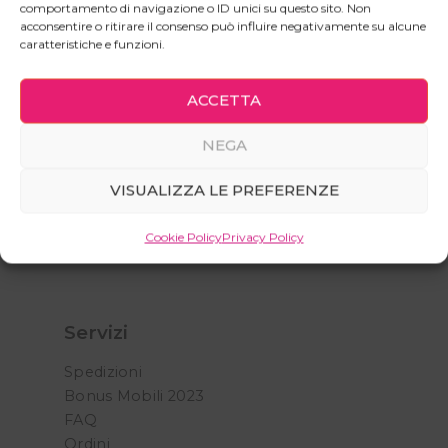
comportamento di navigazione o ID unici su questo sito. Non
acconsentire o ritirare il consenso può influire negativamente su alcune
caratteristiche e funzioni.
Istruzioni for dummies
ACCETTA
Chiari e semplici: i nostri video tutorial 3D sono tutto
ciò che ti serve per completare con successo la tua
NEGA
missione.
VISUALIZZA LE PREFERENZE
Cookie Policy
Privacy Policy
Servizi
Spedizioni
Bonus Mobili 2023
FAQ
Ordini