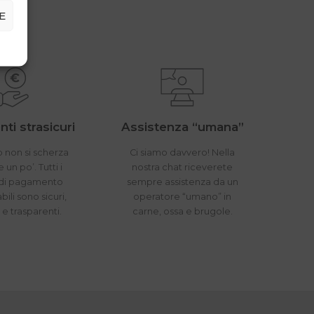
E
ti strasicuri
Assistenza “umana”
 non si scherza
Ci siamo davvero! Nella
un po’. Tutti i
nostra chat riceverete
di pagamento
sempre assistenza da un
bili sono sicuri,
operatore “umano” in
i e trasparenti.
carne, ossa e brugole.