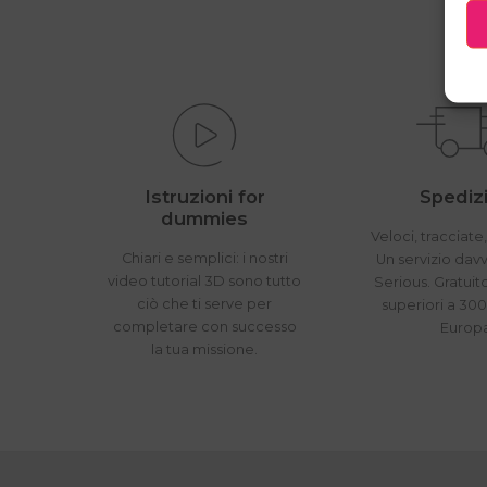
Istruzioni for
Spedizi
dummies
Veloci, tracciate,
Chiari e semplici: i nostri
Un servizio dav
video tutorial 3D sono tutto
Serious. Gratuit
ciò che ti serve per
superiori a 300
completare con successo
Europ
la tua missione.