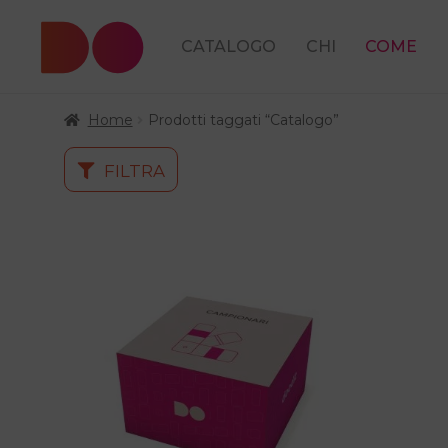
CATALOGO
CHI
COME
Home
Prodotti taggati “Catalogo”
FILTRA
Questo
prodotto
ha
più
varianti.
Le
opzioni
possono
essere