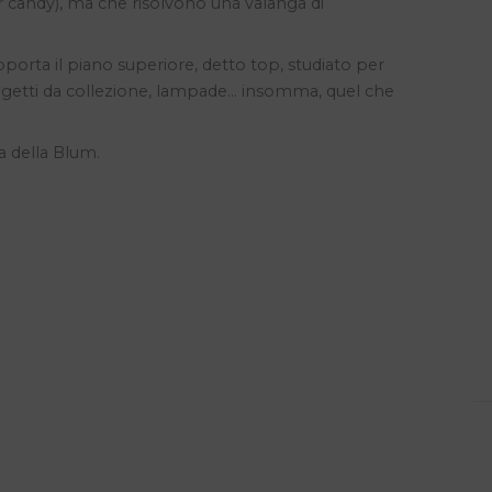
r candy), ma che risolvono una valanga di
upporta il piano superiore, detto top, studiato per
 oggetti da collezione, lampade… insomma, quel che
a della Blum.