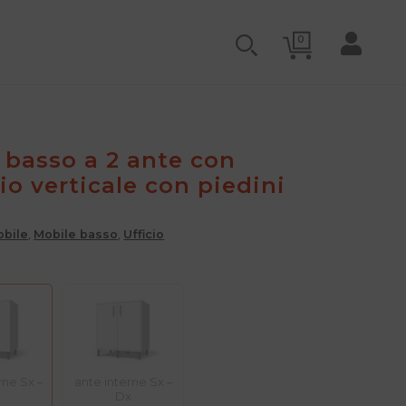
CERCA
CERCA:
0
 basso a 2 ante con
io verticale con piedini
bile
,
Mobile basso
,
Ufficio
rne Sx –
ante interne Sx –
Dx