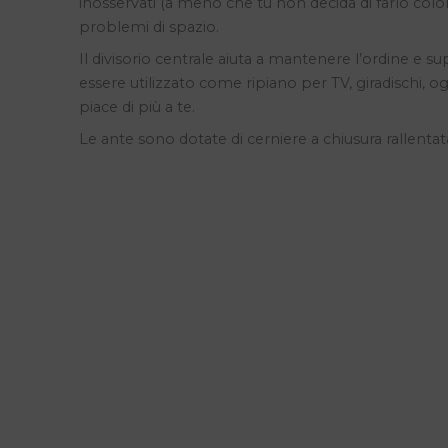
inosservati (a meno che tu non decida di farlo colo
problemi di spazio.
Il divisorio centrale aiuta a mantenere l’ordine e s
essere utilizzato come ripiano per TV, giradischi,
piace di più a te.
Le ante sono dotate di cerniere a chiusura rallentat