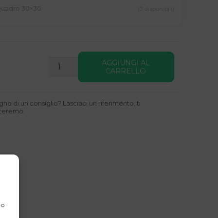
Quadro 30×30
MOBILE
AGGIUNGI AL
BASSO
CARRELLO
A
2
ANTE
gno di un consiglio? Lasciaci un riferimento, ti
CON
tteremo.
DIVISORIO
VERTICALE
CON
PIEDINI
QUANTITÀ
 o