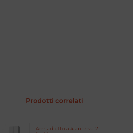
Prodotti correlati
Questo
Armadietto a 4 ante su 2
prodotto