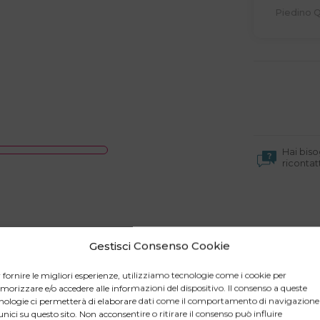
Piedino 
Hai biso
riconta
Gestisci Consenso Cookie
 fornire le migliori esperienze, utilizziamo tecnologie come i cookie per
orizzare e/o accedere alle informazioni del dispositivo. Il consenso a queste
nologie ci permetterà di elaborare dati come il comportamento di navigazione
unici su questo sito. Non acconsentire o ritirare il consenso può influire