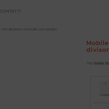
CONTATTI
con divisorio verticale con piedini
Mobile
divisor
Tag:
Madia
,
Mo
ante este
Dx