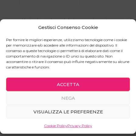
Un tradizionale mobile basso a due ante con piedini
Gestisci Consenso Cookie
di quelli che passano inosservati (a meno che tu no
decida di farlo color candy), ma che risolvono una
Per fornire le migliori esperienze, utilizziamo tecnologie come i cookie
valanga di problemi di spazio.
per memorizzare e/o accedere alle informazioni del dispositivo. Il
consenso a queste tecnologie ci permetterà di elaborare dati come il
Il piano superiore, detto top, è studiato per essere
comportamento di navigazione o ID unici su questo sito. Non
robusto utilizzato come ripiano per TV, giradischi,
acconsentire o ritirare il consenso può influire negativamente su alcune
oggetti da collezione, lampade… insomma, quel ch
caratteristiche e funzioni.
piace di più a te.
Come per tutti i mobili doodit, non lasciarti
ACCETTA
ingannare dalle apparenze: la qualità costruttiva di
NEGA
questo prodotto è al top nonostante la semplicità
del suo aspetto: Materiali robusti, giunzioni in
VISUALIZZA LE PREFERENZE
metallo e legno, cerniere rallentate; solo il meglio!
Cookie Policy
Privacy Policy