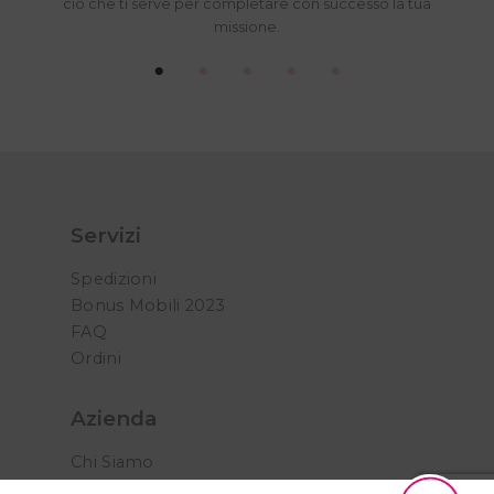
ciò che ti serve per completare con successo la tua
missione.
Servizi
Spedizioni
Bonus Mobili 2023
FAQ
Ordini
Azienda
Chi Siamo
Privacy Policy