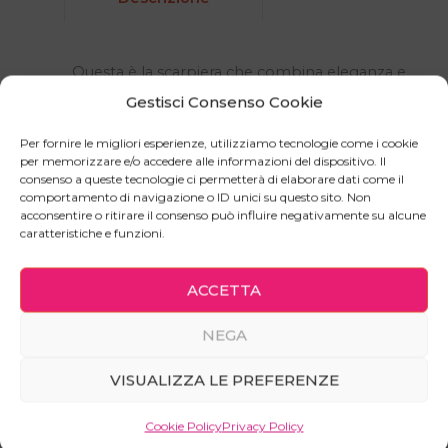
Questa è la scarpiera che combina eleganza e
praticità in un unico arredo. Dotata di due ampi
Gestisci Consenso Cookie
cassettoni e un’anta, offre uno spazio di
archiviazione generoso e ben organizzato per tutt
Per fornire le migliori esperienze, utilizziamo tecnologie come i cookie
per memorizzare e/o accedere alle informazioni del dispositivo. Il
le tue calzature.
consenso a queste tecnologie ci permetterà di elaborare dati come il
comportamento di navigazione o ID unici su questo sito. Non
I cassettoni sono perfetti per riporre scarpe di uso
acconsentire o ritirare il consenso può influire negativamente su alcune
quotidiano, mentre l’anta nasconde ulteriori ripiani
caratteristiche e funzioni.
per un’organizzazione ottimale.
Realizzata con materiali di alta qualità, questa
ACCETTA
scarpiera è progettata per durare nel tempo e
resistere all’usura.
NEGA
Il suo design raffinato si integra perfettamente in
qualsiasi ambiente, aggiungendo un tocco di classe
VISUALIZZA LE PREFERENZE
e ordine alla tua casa.
Cookie Policy
Privacy Policy