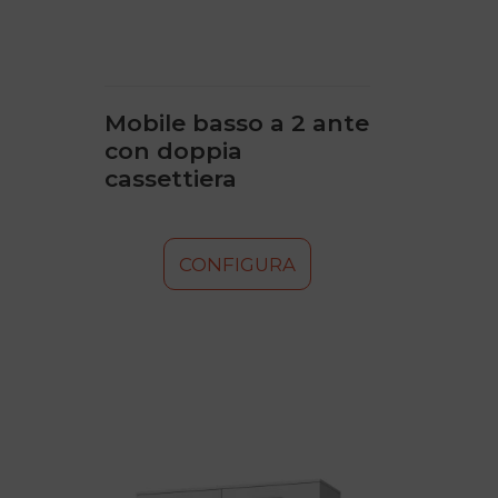
scelte
nella
pagina
del
prodotto
Mobile basso a 2 ante
con doppia
cassettiera
CONFIGURA
Questo
prodotto
ha