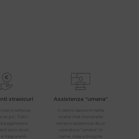
ti strasicuri
Assistenza “umana”
 non si scherza
Ci siamo davvero! Nella
un po’. Tutti i
nostra chat riceverete
di pagamento
sempre assistenza da un
bili sono sicuri,
operatore “umano” in
i e trasparenti.
carne, ossa e brugole.