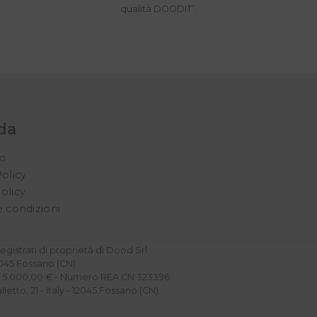
qualità DOODIT”.
da
mo
Policy
olicy
e condizioni
gistrati di proprietà di Dood Srl
2045 Fossano (CN)
e: 5.000,00 € - Numero REA CN 323396
letto, 21 - Italy - 12045 Fossano (CN)