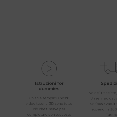
Istruzioni for
Spedizi
dummies
Veloci, tracciate,
Chiari e semplici: i nostri
Un servizio dav
video tutorial 3D sono tutto
Serious. Gratuit
ciò che ti serve per
superiori a 300
completare con successo
Europ