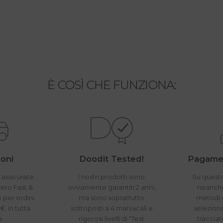
È COSÌ CHE FUNZIONA:
oni
Doodit Tested!
Pagamen
 assicurate.
I nostri prodotti sono
Su questo
vero Fast &
ovviamente garantiti 2 anni,
neanche 
o per ordini
ma sono soprattutto
metodi 
€, in tutta
sottoposti a 4 maniacali e
seleziona
a.
rigorosi livelli di “Test
tracciat