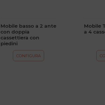
scelte
scelte
nella
nella
pagina
pagina
del
del
prodotto
prodotto
Mobile basso a 2 ante
Mobile T
con doppia
a 4 cass
cassettiera con
piedini
CONFIGURA
C