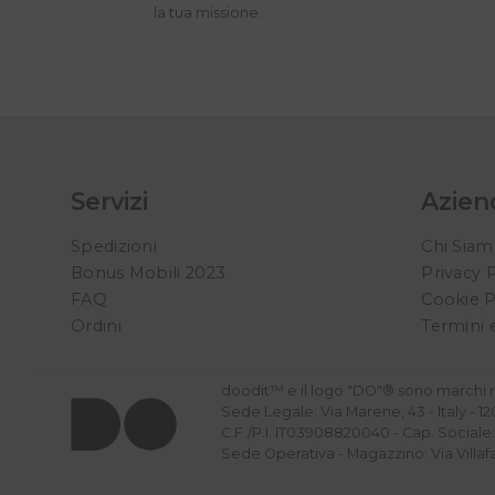
la tua missione.
Servizi
Azien
Spedizioni
Chi Sia
Bonus Mobili 2023
Privacy 
FAQ
Cookie P
Ordini
Termini 
doodit™ e il logo "DO"® sono marchi re
Sede Legale: Via Marene, 43 - Italy - 1
C.F./P.I. IT03908820040 - Cap. Social
Sede Operativa - Magazzino: Via Villafal