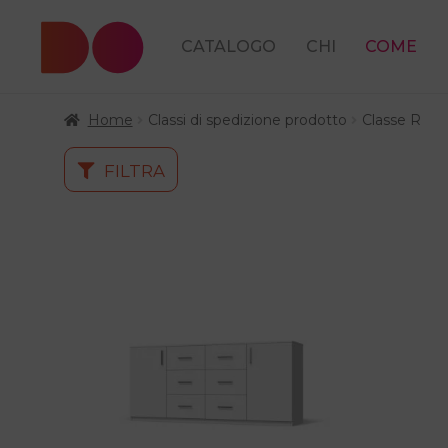
CATALOGO
CHI
COME
Home
Classi di spedizione prodotto
Classe R
FILTRA
Questo
prodotto
ha
più
varianti.
Le
opzioni
possono
essere