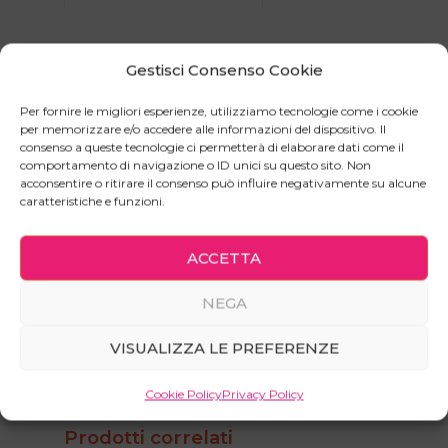
Mobile TV con 4 cassetti laterali e vano a giorno
Gestisci Consenso Cookie
centrale con tramezzo e ripiano, dal design
semplice ma efficace.
Per fornire le migliori esperienze, utilizziamo tecnologie come i cookie
per memorizzare e/o accedere alle informazioni del dispositivo. Il
Perfetto per i maniaci dell’ordine.
consenso a queste tecnologie ci permetterà di elaborare dati come il
comportamento di navigazione o ID unici su questo sito. Non
Se configurato a dovere può trasformarsi nel
acconsentire o ritirare il consenso può influire negativamente su alcune
paradiso del gamer: immagina Xbox e Playstation i
caratteristiche e funzioni.
posizione verticale nel vano a giorno centrale e tutt
i tuoi gamepad e accessori nei cassetti laterali
ACCETTA
È un mobile robusto e durevole grazie anche ai
sistemi di scorrimento dei cassetti a chiusura
NEGA
rallentata dalla portata di ben 30kg!
VISUALIZZA LE PREFERENZE
Cookie Policy
Privacy Policy
Prodotti correlati