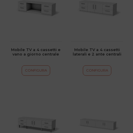
più
più
varianti.
varianti.
Le
Le
opzioni
opzioni
possono
possono
essere
essere
scelte
scelte
Mobile TV a 4 cassetti e
Mobile TV a 4 cassetti
vano a giorno centrale
laterali e 2 ante centrali
nella
nella
pagina
pagina
del
del
CONFIGURA
CONFIGURA
prodotto
prodotto
Questo
Questo
prodotto
prodotto
ha
ha
più
più
varianti.
varianti.