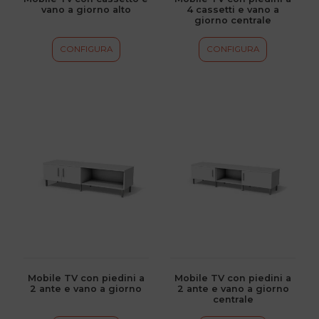
vano a giorno alto
4 cassetti e vano a
nella
nella
giorno centrale
pagina
pagina
del
del
CONFIGURA
CONFIGURA
prodotto
prodotto
Questo
Questo
prodotto
prodotto
ha
ha
più
più
varianti.
varianti.
Le
Le
opzioni
opzioni
possono
possono
essere
essere
scelte
scelte
Mobile TV con piedini a
Mobile TV con piedini a
2 ante e vano a giorno
2 ante e vano a giorno
nella
nella
centrale
pagina
pagina