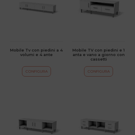
più
più
varianti.
varianti.
Le
Le
opzioni
opzioni
possono
possono
essere
essere
scelte
scelte
Mobile Tv con piedini a 4
Mobile TV con piedini e 1
volumi e 4 ante
anta e vano a giorno con
nella
nella
cassetti
pagina
pagina
del
del
CONFIGURA
CONFIGURA
prodotto
prodotto
Questo
Questo
prodotto
prodotto
ha
ha
più
più
varianti.
varianti.