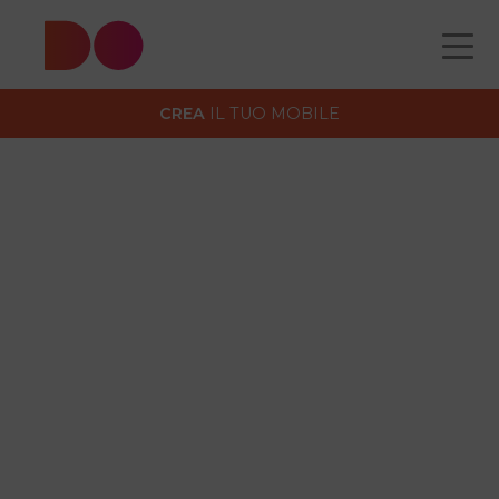
Prodotti taggati “Soggiorno”
CREA
IL TUO MOBILE
CATALOGO
CHI
COME
CONTATTI