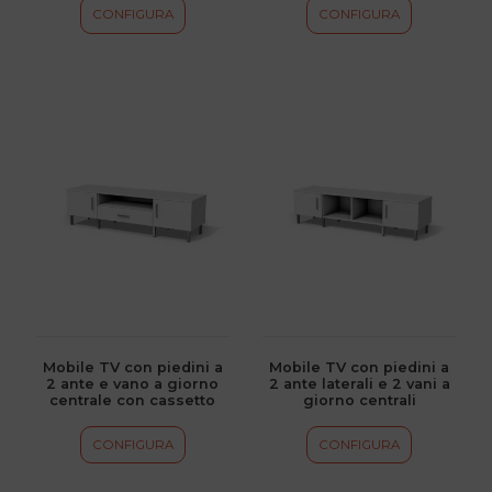
del
del
CONFIGURA
CONFIGURA
prodotto
prodotto
Questo
Questo
prodotto
prodotto
ha
ha
più
più
varianti.
varianti.
Le
Le
opzioni
opzioni
possono
possono
essere
essere
scelte
scelte
Mobile TV con piedini a
Mobile TV con piedini a
2 ante e vano a giorno
2 ante laterali e 2 vani a
nella
nella
centrale con cassetto
giorno centrali
pagina
pagina
del
del
CONFIGURA
CONFIGURA
prodotto
prodotto