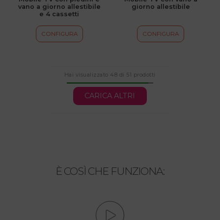
vano a giorno allestibile
giorno allestibile
nella
nella
e 4 cassetti
pagina
pagina
del
del
CONFIGURA
CONFIGURA
prodotto
prodotto
Hai visualizzato 48 di 51 prodotti
CARICA ALTRI
È COSÌ CHE FUNZIONA: