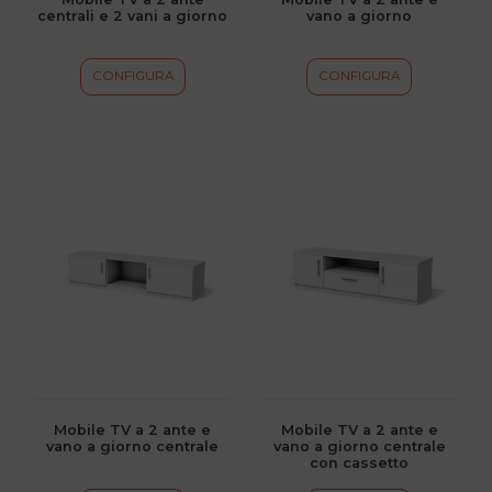
centrali e 2 vani a giorno
vano a giorno
nella
nella
pagina
pagina
del
del
CONFIGURA
CONFIGURA
prodotto
prodotto
Questo
Questo
prodotto
prodotto
ha
ha
più
più
varianti.
varianti.
Le
Le
opzioni
opzioni
possono
possono
essere
essere
scelte
scelte
Mobile TV a 2 ante e
Mobile TV a 2 ante e
vano a giorno centrale
vano a giorno centrale
nella
nella
con cassetto
pagina
pagina