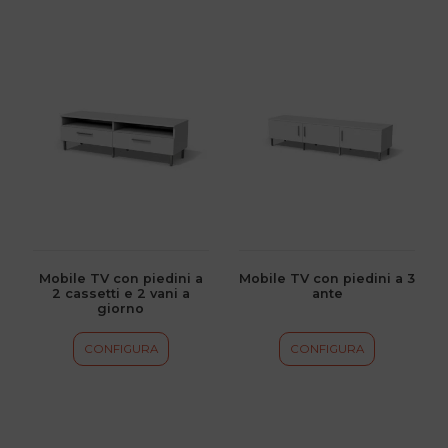
Questo
Questo
prodotto
prodotto
ha
ha
più
più
varianti.
varianti.
Le
Le
opzioni
opzioni
possono
possono
essere
essere
scelte
scelte
Mobile TV con piedini a
Mobile TV con piedini a 3
2 cassetti e 2 vani a
ante
nella
nella
giorno
pagina
pagina
del
del
CONFIGURA
CONFIGURA
prodotto
prodotto
Questo
Questo