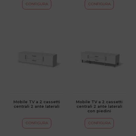
del
del
CONFIGURA
CONFIGURA
prodotto
prodotto
Questo
Questo
prodotto
prodotto
ha
ha
più
più
varianti.
varianti.
Le
Le
opzioni
opzioni
possono
possono
essere
essere
scelte
scelte
Mobile TV a 2 cassetti
Mobile TV a 2 cassetti
centrali 2 ante laterali
centrali 2 ante laterali
nella
nella
con piedini
pagina
pagina
del
del
CONFIGURA
CONFIGURA
prodotto
prodotto