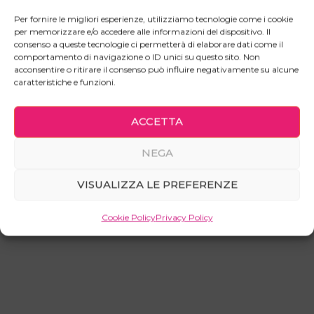
prodotto
prodotto
Per fornire le migliori esperienze, utilizziamo tecnologie come i cookie
ha
ha
per memorizzare e/o accedere alle informazioni del dispositivo. Il
consenso a queste tecnologie ci permetterà di elaborare dati come il
più
più
comportamento di navigazione o ID unici su questo sito. Non
varianti.
varianti.
acconsentire o ritirare il consenso può influire negativamente su alcune
caratteristiche e funzioni.
Le
Le
opzioni
opzioni
possono
possono
ACCETTA
essere
essere
NEGA
scelte
scelte
Mobile TV a 3 ante
Mobile TV a 4 ante
scorrevoli
nella
nella
VISUALIZZA LE PREFERENZE
pagina
pagina
del
del
CONFIGURA
CONFIGURA
Cookie Policy
Privacy Policy
prodotto
prodotto
Questo
Questo
prodotto
prodotto
ha
ha