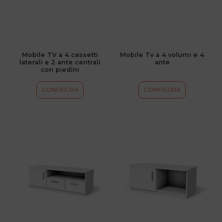
Le
Le
opzioni
opzioni
possono
possono
essere
essere
scelte
scelte
Mobile TV a 4 cassetti
Mobile Tv a 4 volumi e 4
laterali e 2 ante centrali
ante
nella
nella
con piedini
pagina
pagina
del
del
CONFIGURA
CONFIGURA
prodotto
prodotto
Questo
Questo
prodotto
prodotto
ha
ha
più
più
varianti.
varianti.
Le
Le
opzioni
opzioni