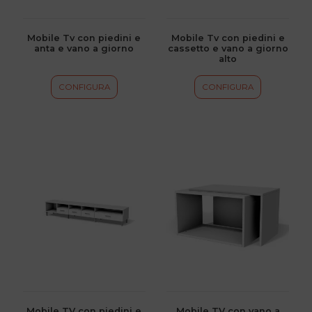
possono
possono
essere
essere
scelte
scelte
Mobile Tv con piedini e
Mobile Tv con piedini e
anta e vano a giorno
cassetto e vano a giorno
nella
nella
alto
pagina
pagina
del
del
CONFIGURA
CONFIGURA
prodotto
prodotto
Questo
Questo
prodotto
prodotto
ha
ha
più
più
varianti.
varianti.
Le
Le
opzioni
opzioni
possono
possono
essere
essere
scelte
scelte
Mobile TV con piedini e
Mobile TV con vano a