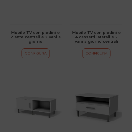
Le
Le
opzioni
opzioni
possono
possono
essere
essere
scelte
scelte
Mobile TV con piedini e
Mobile TV con piedini e
2 ante centrali e 2 vani a
4 cassetti laterali e 2
nella
nella
giorno
vani a giorno centrali
pagina
pagina
del
del
CONFIGURA
CONFIGURA
prodotto
prodotto
Questo
Questo
prodotto
prodotto
ha
ha
più
più
varianti.
varianti.
Le
Le
opzioni
opzioni