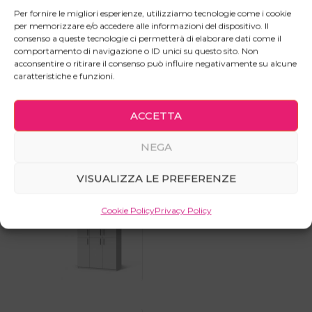
Mobile TV con anta e vano a giorno, dal design
Per fornire le migliori esperienze, utilizziamo tecnologie come i cookie
per memorizzare e/o accedere alle informazioni del dispositivo. Il
semplice ma efficace.
consenso a queste tecnologie ci permetterà di elaborare dati come il
Perfetto per i maniaci dell’ordine. Spazioso,
comportamento di navigazione o ID unici su questo sito. Non
acconsentire o ritirare il consenso può influire negativamente su alcune
funzionale ed elegante.
caratteristiche e funzioni.
ACCETTA
NEGA
Prodotti correlati
VISUALIZZA LE PREFERENZE
Armadio a 6 ante su 2 livelli
Cookie Policy
Privacy Policy