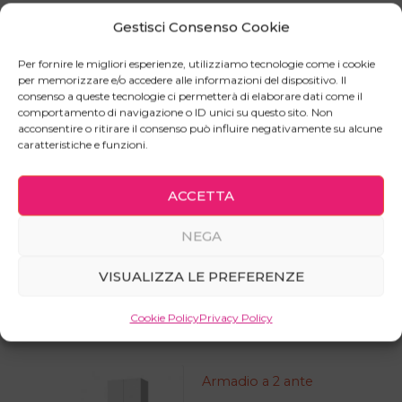
Gestisci Consenso Cookie
Mobile TV a 4 ante, dal design minimale ed
elegante. Lineare, non dà troppo nell’occhio, ma
Per fornire le migliori esperienze, utilizziamo tecnologie come i cookie
puoi sempre ovviare donandogli un colore
per memorizzare e/o accedere alle informazioni del dispositivo. Il
consenso a queste tecnologie ci permetterà di elaborare dati come il
eccentrico!
comportamento di navigazione o ID unici su questo sito. Non
È stato pensato come mobile TV, ma è perfetto
acconsentire o ritirare il consenso può influire negativamente su alcune
caratteristiche e funzioni.
anche per riporre quei set di stoviglie che ti hanno
regalato e che non userai mai :-D.
ACCETTA
Le ante sono dotate di cerniere a chiusura rallentata
NEGA
VISUALIZZA LE PREFERENZE
Prodotti correlati
Cookie Policy
Privacy Policy
Armadio a 2 ante