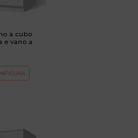
no a cubo
a e vano a
ONFIGURA