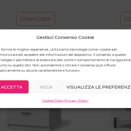
CONFIGURA
C
Gestisci Consenso Cookie
 fornire le migliori esperienze, utilizziamo tecnologie come i cookie per
orizzare e/o accedere alle informazioni del dispositivo. Il consenso a queste
nologie ci permetterà di elaborare dati come il comportamento di navigazione
unici su questo sito. Non acconsentire o ritirare il consenso può influire
Questo
Questo
ativamente su alcune caratteristiche e funzioni.
prodotto
prodotto
ha
ha
più
più
ACCETTA
NEGA
VISUALIZZA LE PREFERENZ
varianti.
varianti.
Le
Le
Cookie Policy
Privacy Policy
opzioni
opzioni
possono
possono
essere
essere
scelte
scelte