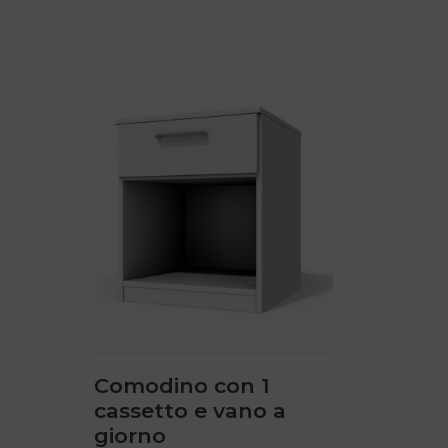
Questo
prodotto
ha
più
varianti.
Le
opzioni
possono
essere
scelte
nella
pagina
del
prodotto
Comodino con 1
cassetto e vano a
giorno