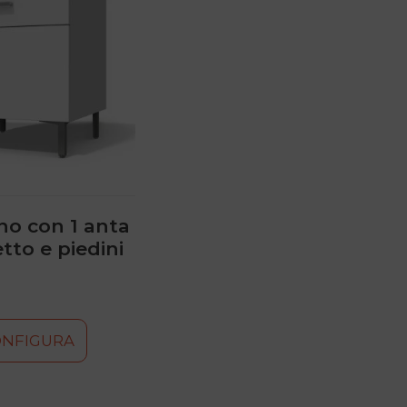
o con 1 anta
etto e piedini
ONFIGURA