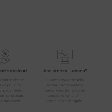
ti strasicuri
Assistenza “umana”
 non si scherza
Ci siamo davvero! Nella
un po’. Tutti i
nostra chat riceverete
di pagamento
sempre assistenza da un
bili sono sicuri,
operatore “umano” in
i e trasparenti.
carne, ossa e brugole.