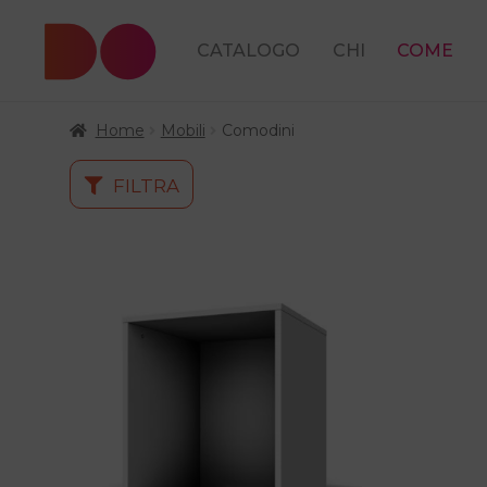
CATALOGO
CHI
COME
Home
Mobili
Comodini
FILTRA
Questo
prodotto
ha
più
varianti.
Le
opzioni
possono
essere