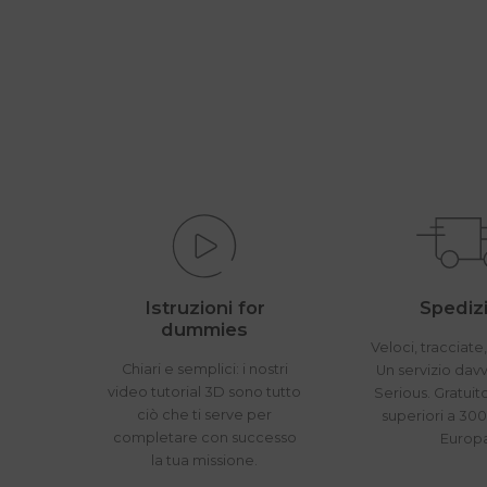
Istruzioni for
Spedizi
dummies
Veloci, tracciate,
Chiari e semplici: i nostri
Un servizio dav
video tutorial 3D sono tutto
Serious. Gratuit
ciò che ti serve per
superiori a 300
completare con successo
Europ
la tua missione.