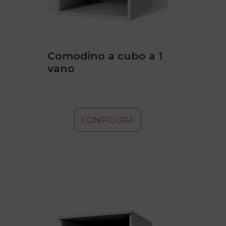
scelte
nella
pagina
del
prodotto
Comodino a cubo a 1
vano
CONFIGURA
Questo
prodotto
ha