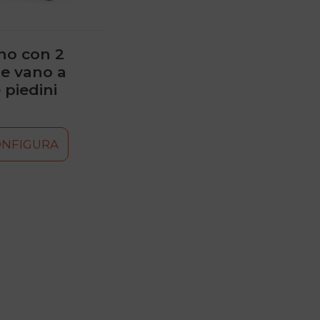
o con 2
 e vano a
 piedini
ONFIGURA