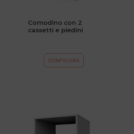
nella
pagina
del
prodotto
Comodino con 2
cassetti e piedini
CONFIGURA
Questo
prodotto
ha
più