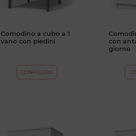
scelte
scelte
nella
nella
pagina
pagina
del
del
prodotto
prodotto
Comodino a cubo a 1
Comodi
vano con piedini
con ant
giorno
CONFIGURA
C
Questo
Questo
prodotto
prodotto
ha
ha