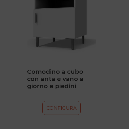
più
varianti.
Le
opzioni
possono
essere
scelte
nella
pagina
del
prodotto
Comodino a cubo
con anta e vano a
giorno e piedini
CONFIGURA