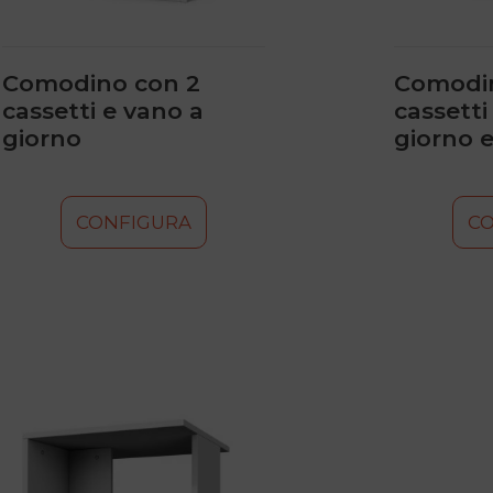
nella
nella
pagina
pagina
del
del
prodotto
prodotto
Comodino con 2
Comodin
cassetti e vano a
cassetti
giorno
giorno e
CONFIGURA
C
Questo
prodotto
ha
più