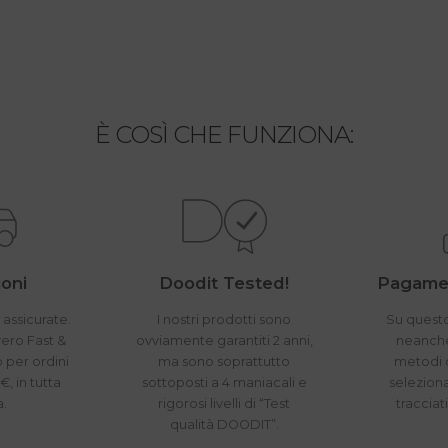
È COSÌ CHE FUNZIONA:
oni
Doodit Tested!
Pagamen
 assicurate.
I nostri prodotti sono
Su questo
vero Fast &
ovviamente garantiti 2 anni,
neanche 
o per ordini
ma sono soprattutto
metodi 
€, in tutta
sottoposti a 4 maniacali e
seleziona
a.
rigorosi livelli di “Test
tracciat
qualità DOODIT”.