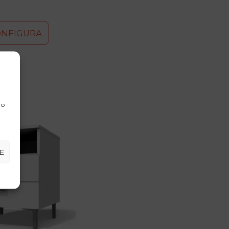
ONFIGURA
 o
E