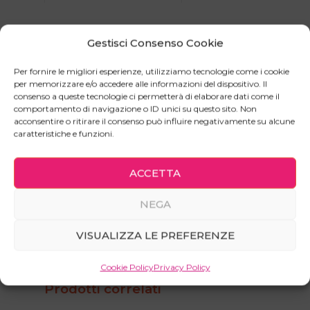
Comodino con anta e cassetto a chiusura rallentata
Gestisci Consenso Cookie
e silenziata per chi non si accontenta di avere un
semplice tavolino da notte, ma vuole una vera e
Per fornire le migliori esperienze, utilizziamo tecnologie come i cookie
per memorizzare e/o accedere alle informazioni del dispositivo. Il
propria dispensa a portata di mano anche quando
consenso a queste tecnologie ci permetterà di elaborare dati come il
dorme. Non si sa mai cosa può succedere di notte!
comportamento di navigazione o ID unici su questo sito. Non
Meglio tenere tutto l’indispensabile sempre a
acconsentire o ritirare il consenso può influire negativamente su alcune
caratteristiche e funzioni.
portata :-D.
Grazie alla fantastica ferramenta che impieghiamo
ACCETTA
non ti parrà vero di poter aprire e chiudere ante e
cassetti in mezzo alla notte senza svegliare gli altri
NEGA
occupanti della zona notte.
VISUALIZZA LE PREFERENZE
Cookie Policy
Privacy Policy
Prodotti correlati