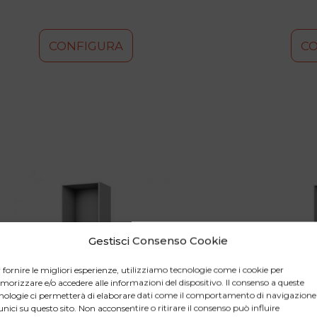
CONFIGURA
C
Questo
Questo
prodotto
prodotto
ha
ha
più
più
varianti.
varianti.
Le
Le
Gestisci Consenso Cookie
opzioni
opzioni
possono
possono
 fornire le migliori esperienze, utilizziamo tecnologie come i cookie per
orizzare e/o accedere alle informazioni del dispositivo. Il consenso a queste
essere
essere
nologie ci permetterà di elaborare dati come il comportamento di navigazione
scelte
scelte
unici su questo sito. Non acconsentire o ritirare il consenso può influire