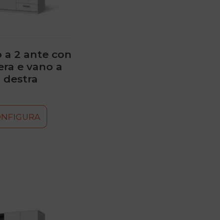
 a 2 ante con
era e vano a
 destra
ONFIGURA