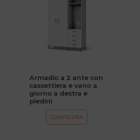
più
varianti.
Le
opzioni
possono
essere
scelte
nella
pagina
del
prodotto
Armadio a 2 ante con
cassettiera e vano a
giorno a destra e
piedini
CONFIGURA