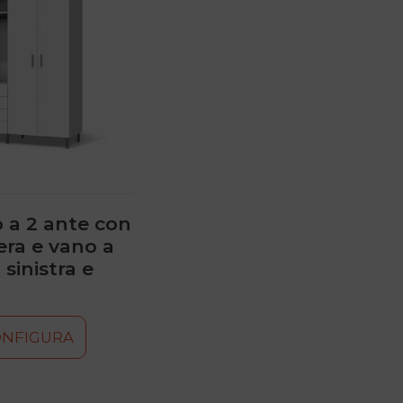
 a 2 ante con
era e vano a
 sinistra e
ONFIGURA