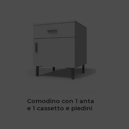
Questo
prodotto
ha
più
varianti.
Le
opzioni
possono
essere
scelte
nella
pagina
del
prodotto
Comodino con 1 anta
e 1 cassetto e piedini