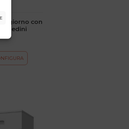
E
 a giorno con
 e piedini
ONFIGURA