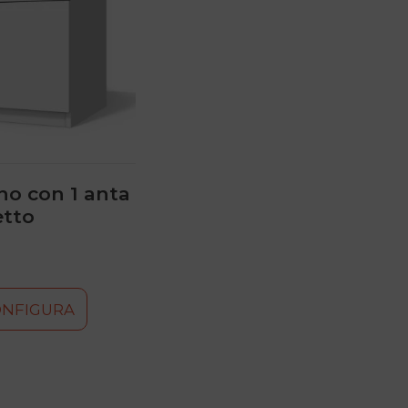
o con 1 anta
etto
ONFIGURA