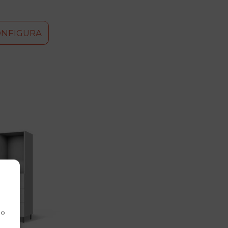
ONFIGURA
 o