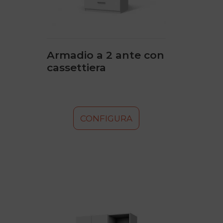
scelte
nella
pagina
del
prodotto
Armadio a 2 ante con
cassettiera
CONFIGURA
Questo
prodotto
ha