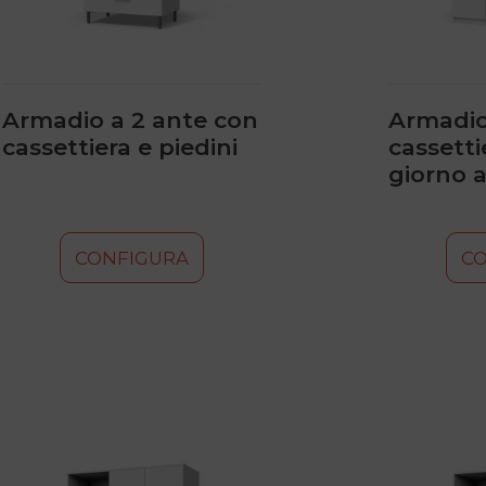
scelte
scelte
nella
nella
pagina
pagina
del
del
prodotto
prodotto
Armadio a 2 ante con
Armadio
cassettiera e piedini
cassetti
giorno a
CONFIGURA
C
Questo
Questo
prodotto
prodotto
ha
ha