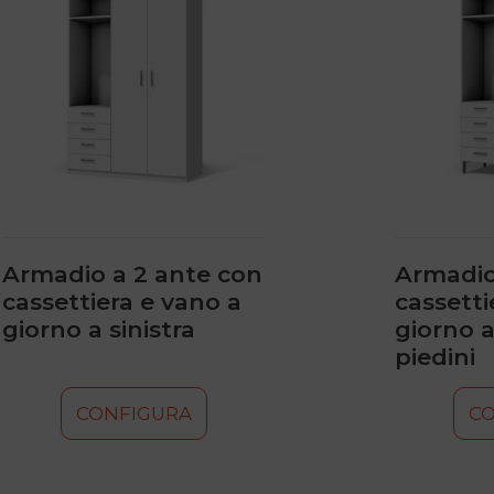
più
più
varianti.
varianti.
Le
Le
opzioni
opzioni
possono
possono
essere
essere
scelte
scelte
nella
nella
pagina
pagina
del
del
prodotto
prodotto
Armadio a 2 ante con
Armadio
cassettiera e vano a
cassetti
giorno a sinistra
giorno a
piedini
CONFIGURA
C