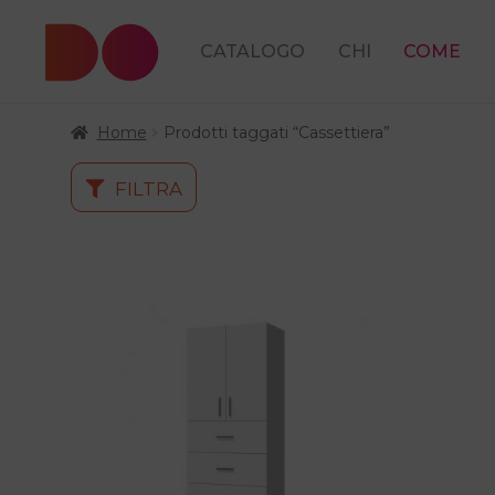
CATALOGO
CHI
COME
Home
Prodotti taggati “Cassettiera”
FILTRA
Questo
prodotto
ha
più
varianti.
Le
opzioni
possono
essere