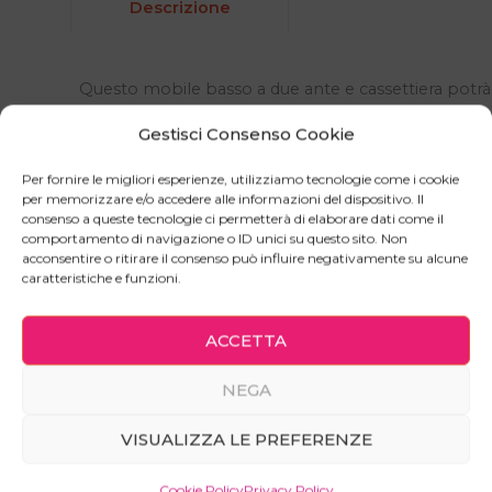
Descrizione
Questo mobile basso a due ante e cassettiera potrà
anche apparire semplice e modesto, ma è uno dei
Gestisci Consenso Cookie
pezzi di arredo più versatili, utili e “onesti” di tutti:
pochi fronzoli, tanta capacità e una robustezza
Per fornire le migliori esperienze, utilizziamo tecnologie come i cookie
imbattibile.
per memorizzare e/o accedere alle informazioni del dispositivo. Il
consenso a queste tecnologie ci permetterà di elaborare dati come il
Va bene ovunque e per qualsiasi scopo. Sta a te
comportamento di navigazione o ID unici su questo sito. Non
scegliere i colori, gli allestimenti interni, le
acconsentire o ritirare il consenso può influire negativamente su alcune
caratteristiche e funzioni.
dimensioni e le maniglie giuste per l’utilizzo che ne
dovrai fare.
ACCETTA
I cassetti ad estrazione totale, garantiti per 30kg di
portata ciascuno, sono a chiusura rallentata così
NEGA
come le cerniere delle ante.
Puoi caricare il top di quello che vuoi o utilizzarlo
VISUALIZZA LE PREFERENZE
come piano da lavoro.
Cookie Policy
Privacy Policy