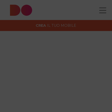
Guardaroba
CREA
IL TUO MOBILE
CATALOGO
CHI
COME
CONTATTI