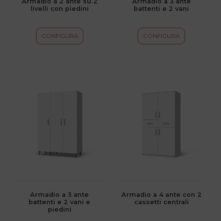
Armadio a 2 ante su 2
Armadio a 3 ante
livelli con piedini
battenti e 2 vani
nella
nella
pagina
pagina
del
del
CONFIGURA
CONFIGURA
prodotto
prodotto
Questo
Questo
prodotto
prodotto
ha
ha
più
più
varianti.
varianti.
Le
Le
opzioni
opzioni
possono
possono
essere
essere
scelte
scelte
Armadio a 3 ante
Armadio a 4 ante con 2
battenti e 2 vani e
cassetti centrali
nella
nella
piedini
pagina
pagina