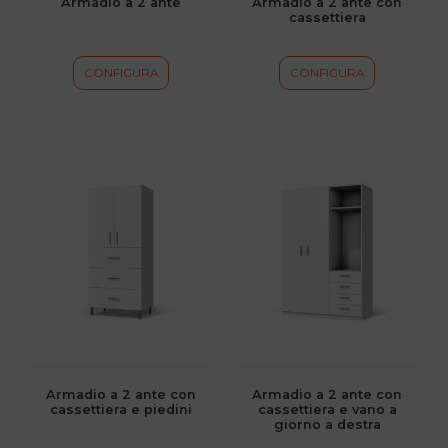
Armadio a 2 ante
Armadio a 2 ante con
cassettiera
nella
nella
pagina
pagina
del
del
CONFIGURA
CONFIGURA
prodotto
prodotto
Questo
Questo
prodotto
prodotto
ha
ha
più
più
varianti.
varianti.
Le
Le
opzioni
opzioni
possono
possono
essere
essere
scelte
scelte
Armadio a 2 ante con
Armadio a 2 ante con
cassettiera e piedini
cassettiera e vano a
nella
nella
giorno a destra
pagina
pagina