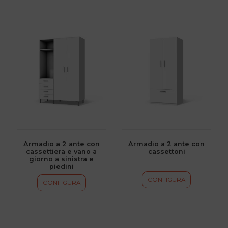
Questo
Questo
prodotto
prodotto
ha
ha
più
più
varianti.
varianti.
Le
Le
opzioni
opzioni
possono
possono
essere
essere
scelte
scelte
Armadio a 2 ante con
Armadio a 2 ante con
cassettiera e vano a
cassettoni
nella
nella
giorno a sinistra e
pagina
pagina
piedini
del
del
CONFIGURA
CONFIGURA
prodotto
prodotto
Questo