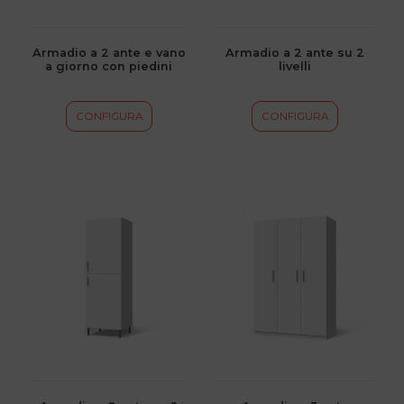
possono
possono
essere
essere
scelte
scelte
Armadio a 2 ante e vano
Armadio a 2 ante su 2
a giorno con piedini
livelli
nella
nella
pagina
pagina
del
del
CONFIGURA
CONFIGURA
prodotto
prodotto
Questo
Questo
prodotto
prodotto
ha
ha
più
più
varianti.
varianti.
Le
Le
opzioni
opzioni
possono
possono
essere
essere
scelte
scelte