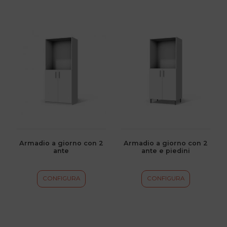
Questo
Questo
prodotto
prodotto
ha
ha
più
più
varianti.
varianti.
Le
Le
opzioni
opzioni
possono
possono
essere
essere
scelte
scelte
Armadio a giorno con 2
Armadio a giorno con 2
ante
ante e piedini
nella
nella
pagina
pagina
del
del
CONFIGURA
CONFIGURA
prodotto
prodotto
Questo
Questo