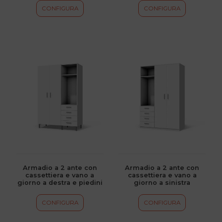
del
del
CONFIGURA
CONFIGURA
prodotto
prodotto
Questo
Questo
prodotto
prodotto
ha
ha
più
più
varianti.
varianti.
Le
Le
opzioni
opzioni
possono
possono
essere
essere
scelte
scelte
Armadio a 2 ante con
Armadio a 2 ante con
cassettiera e vano a
cassettiera e vano a
nella
nella
giorno a destra e piedini
giorno a sinistra
pagina
pagina
del
del
CONFIGURA
CONFIGURA
prodotto
prodotto