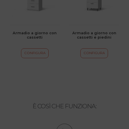
Le
Le
opzioni
opzioni
possono
possono
essere
essere
scelte
scelte
Armadio a giorno con
Armadio a giorno con
cassetti
cassetti e piedini
nella
nella
pagina
pagina
del
del
CONFIGURA
CONFIGURA
prodotto
prodotto
È COSÌ CHE FUNZIONA: