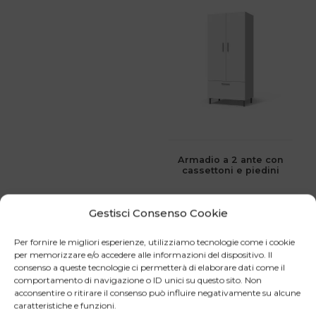
prodotto
ha
più
varianti.
Le
opzioni
possono
essere
scelte
Armadio a 2 ante con
cassettoni e piedini
nella
pagina
del
CONFIGURA
Gestisci Consenso Cookie
prodotto
Per fornire le migliori esperienze, utilizziamo tecnologie come i cookie
per memorizzare e/o accedere alle informazioni del dispositivo. Il
consenso a queste tecnologie ci permetterà di elaborare dati come il
Questo
Questo
comportamento di navigazione o ID unici su questo sito. Non
prodotto
prodotto
acconsentire o ritirare il consenso può influire negativamente su alcune
caratteristiche e funzioni.
ha
ha