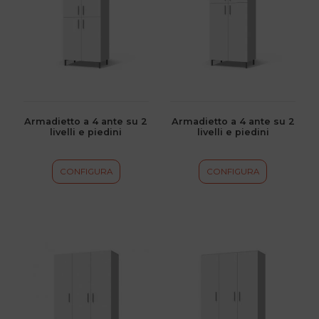
più
più
varianti.
varianti.
Le
Le
opzioni
opzioni
possono
possono
essere
essere
scelte
scelte
Armadietto a 4 ante su 2
Armadietto a 4 ante su 2
livelli e piedini
livelli e piedini
nella
nella
pagina
pagina
del
del
CONFIGURA
CONFIGURA
prodotto
prodotto
Questo
Questo
prodotto
prodotto
ha
ha
più
più
varianti.
varianti.