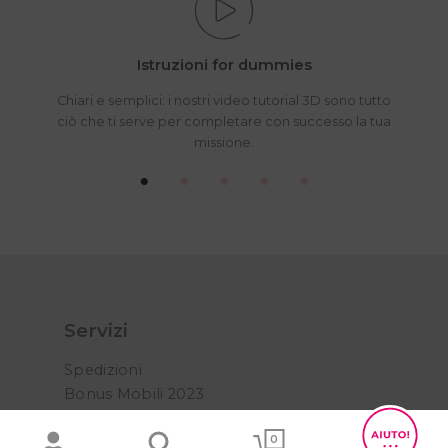
Istruzioni for dummies
Chiari e semplici: i nostri video tutorial 3D sono tutto
ciò che ti serve per completare con successo la tua
missione.
Servizi
Spedizioni
Bonus Mobili 2023
FAQ
0
Ordini