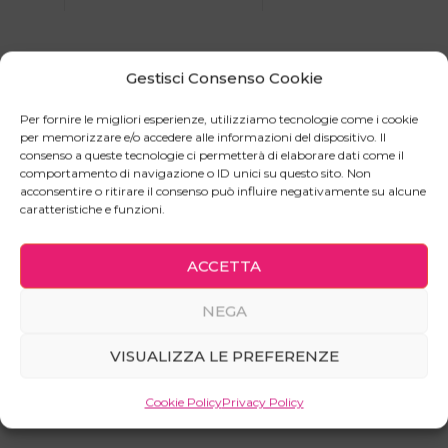
Armadio con vano a giorno e vano chiuso da due
Gestisci Consenso Cookie
ante e piedini, un pezzo di arredamento che unisce
la necessità di mantenere tutto in ordine al piacere
Per fornire le migliori esperienze, utilizziamo tecnologie come i cookie
di esporre le proprie passioni.
per memorizzare e/o accedere alle informazioni del dispositivo. Il
consenso a queste tecnologie ci permetterà di elaborare dati come il
Il vano a giorno può essere allestito con ripiani
comportamento di navigazione o ID unici su questo sito. Non
qualora vogliate esporre le vostre preziose
acconsentire o ritirare il consenso può influire negativamente su alcune
caratteristiche e funzioni.
collezioni oppure con con barra appendiabiti; in
questo modo puoi trasformare questo mobile in u
componente da cabina armadio oppure in un
ACCETTA
mobile di servizio per gli ospiti. Sta a te la scelta
NEGA
Le ante sono dotate delle robustissime cerniere
rallentate della marca
Blum
VISUALIZZA LE PREFERENZE
Cookie Policy
Privacy Policy