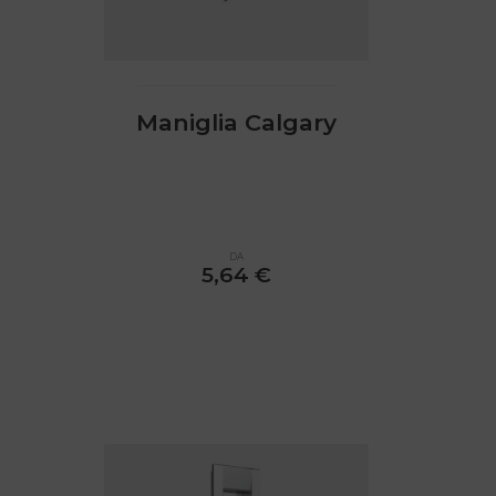
scelte
nella
pagina
del
prodotto
Maniglia Calgary
DA
5,64
€
Questo
prodotto
ha