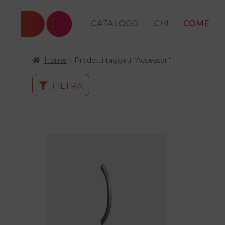
CATALOGO
CHI
COME
Home
Prodotti taggati “Accessori”
FILTRA
Questo
prodotto
ha
più
varianti.
Le
opzioni
possono
essere