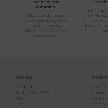
Istruzioni for
Spedizi
dummies
Veloci, tracciate,
Chiari e semplici: i nostri
Un servizio dav
video tutorial 3D sono tutto
Serious. Gratuit
ciò che ti serve per
superiori a 300
completare con successo
Europ
la tua missione.
Servizi
Azien
Spedizioni
Chi Sia
Bonus Mobili 2023
Privacy 
FAQ
Cookie P
Ordini
Termini 