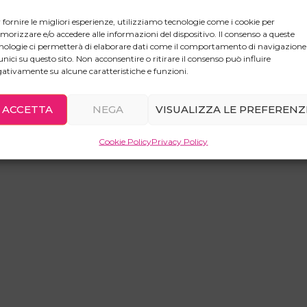
 fornire le migliori esperienze, utilizziamo tecnologie come i cookie per
orizzare e/o accedere alle informazioni del dispositivo. Il consenso a queste
nologie ci permetterà di elaborare dati come il comportamento di navigazione
unici su questo sito. Non acconsentire o ritirare il consenso può influire
ativamente su alcune caratteristiche e funzioni.
ACCETTA
NEGA
VISUALIZZA LE PREFERENZ
Cookie Policy
Privacy Policy