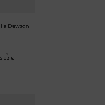
lia Dawson
DA
5,82
€