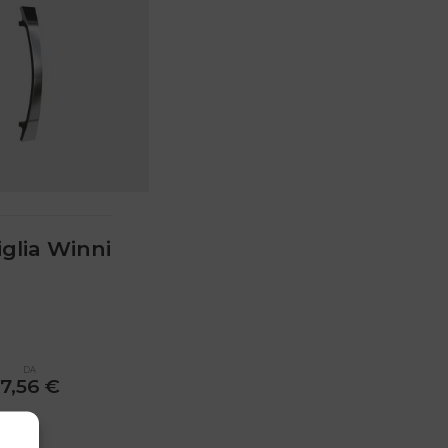
glia Winni
DA
7,56
€