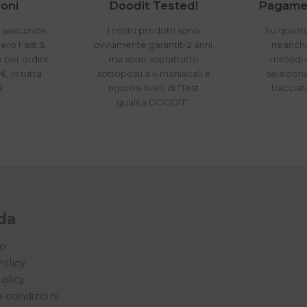
oni
Doodit Tested!
Pagamen
 assicurate.
I nostri prodotti sono
Su questo
vero Fast &
ovviamente garantiti 2 anni,
neanche 
o per ordini
ma sono soprattutto
metodi 
€, in tutta
sottoposti a 4 maniacali e
seleziona
a.
rigorosi livelli di “Test
tracciat
qualità DOODIT”.
da
mo
Policy
olicy
e condizioni