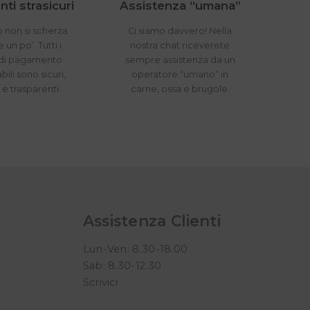
ti strasicuri
Assistenza “umana”
 non si scherza
Ci siamo davvero! Nella
un po’. Tutti i
nostra chat riceverete
di pagamento
sempre assistenza da un
bili sono sicuri,
operatore “umano” in
i e trasparenti.
carne, ossa e brugole.
Assistenza Clienti
Lun-Ven: 8.30-18.00
Sab: 8.30-12.30
Scrivici