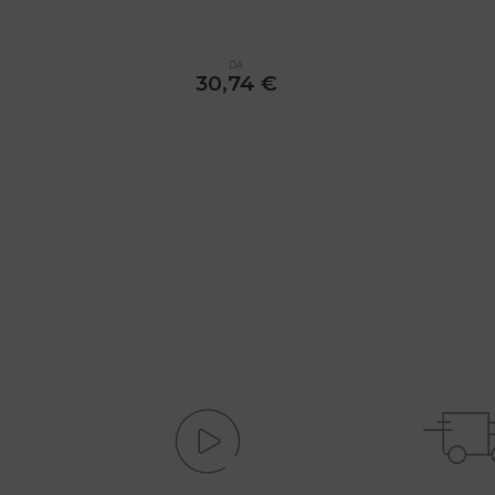
DA
30,74
€