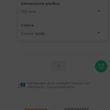
Dimensione piedino
Colore
PIEDINO
QUADRO
REGOLABILE
22X22
QUANTITÀ
Hai bisogno di un consiglio? Lasciaci un
riferimento, ti ricontatteremo.
Informazioni
Descrizione