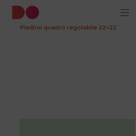
Piedino quadro regolabile 22×22
CATALOGO
CHI
COME
CONTATTI