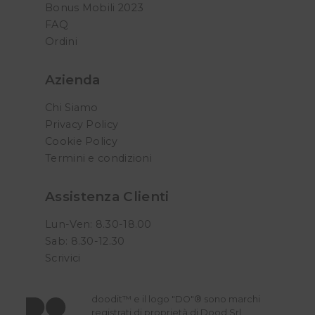
Bonus Mobili 2023
FAQ
Ordini
Azienda
Chi Siamo
Privacy Policy
Cookie Policy
Termini e condizioni
Assistenza Clienti
Lun-Ven: 8.30-18.00
Sab: 8.30-12.30
Scrivici
doodit™ e il logo "DO"® sono marchi
registrati di proprietà di Dood Srl