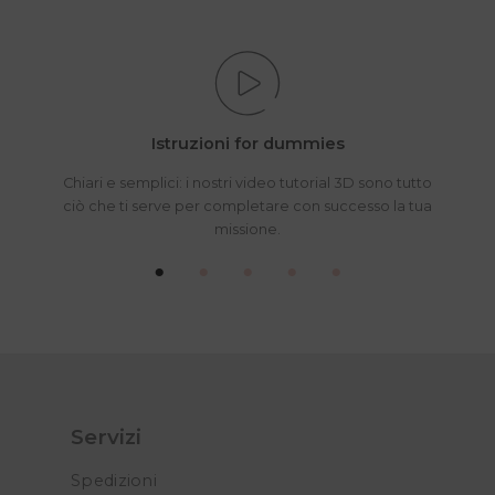
ne
pa
de
pr
Istruzioni for dummies
Chiari e semplici: i nostri video tutorial 3D sono tutto
ciò che ti serve per completare con successo la tua
missione.
Servizi
Spedizioni