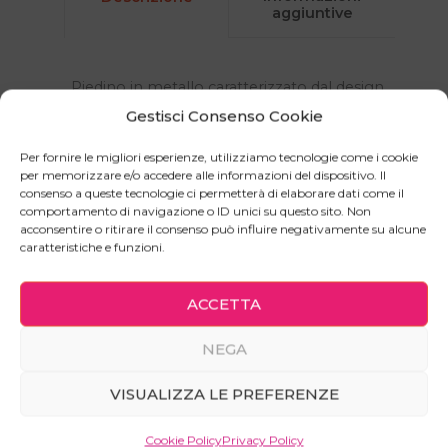
aggiuntive
Piedino in metallo caratterizzato dal design
lineare, contemporaneo ed essenziale.
Gestisci Consenso Cookie
Le linee geometriche, sottili, raffinate, lo
Per fornire le migliori esperienze, utilizziamo tecnologie come i cookie
rendono adatto ad ogni ambiente.
per memorizzare e/o accedere alle informazioni del dispositivo. Il
consenso a queste tecnologie ci permetterà di elaborare dati come il
comportamento di navigazione o ID unici su questo sito. Non
acconsentire o ritirare il consenso può influire negativamente su alcune
caratteristiche e funzioni.
Prodotti correlati
ACCETTA
NEGA
Qu
Maniglia Quadra
pr
DA
6,83
€
VISUALIZZA LE PREFERENZE
ha
pi
Cookie Policy
Privacy Policy