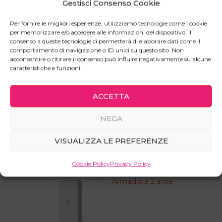
Gestisci Consenso Cookie
Una scrivania minimale e robusta con mobiletto
Per fornire le migliori esperienze, utilizziamo tecnologie come i cookie
laterale e pannello “privacy” posteriore.
per memorizzare e/o accedere alle informazioni del dispositivo. Il
consenso a queste tecnologie ci permetterà di elaborare dati come il
Il cassetto ad estrazione totale e l’anta che
comportamento di navigazione o ID unici su questo sito. Non
compongono il mobiletto posto al lato della
acconsentire o ritirare il consenso può influire negativamente su alcune
scrivania sono dotati di chiusura rallentata.
caratteristiche e funzioni.
Possibilità di avere fori passacavi su richiesta.
ACCETTA
NEGA
Prodotti correlati
VISUALIZZA LE PREFERENZE
Cookie Policy
Privacy Policy
Armadio a 2 ante