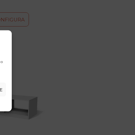
ONFIGURA
 o
E