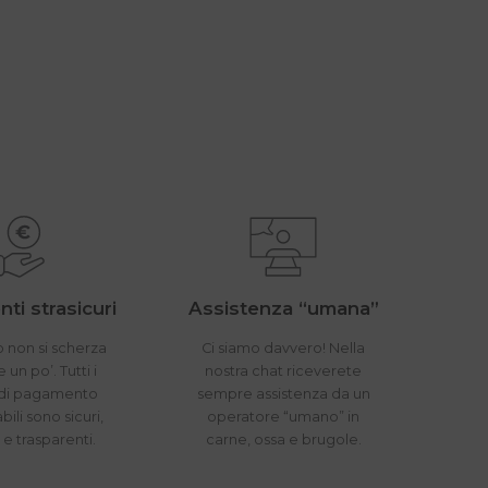
ti strasicuri
Assistenza “umana”
 non si scherza
Ci siamo davvero! Nella
un po’. Tutti i
nostra chat riceverete
di pagamento
sempre assistenza da un
bili sono sicuri,
operatore “umano” in
i e trasparenti.
carne, ossa e brugole.