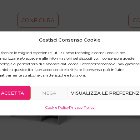
CONFIGURA
C
Gestisci Consenso Cookie
 fornire le migliori esperienze, utilizziamo tecnologie come i cookie per
orizzare e/o accedere alle informazioni del dispositivo. Il consenso a queste
nologie ci permetterà di elaborare dati come il comportamento di navigazione
unici su questo sito. Non acconsentire o ritirare il consenso può influire
Questo
Questo
ativamente su alcune caratteristiche e funzioni.
prodotto
prodotto
ha
ha
più
più
ACCETTA
NEGA
VISUALIZZA LE PREFERENZ
varianti.
varianti.
Le
Le
Cookie Policy
Privacy Policy
opzioni
opzioni
possono
possono
essere
essere
scelte
scelte