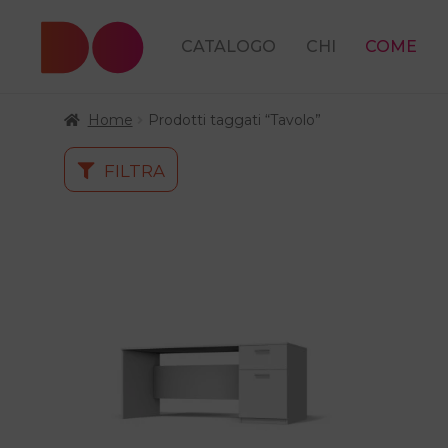
CATALOGO
CHI
COME
Home
Prodotti taggati “Tavolo”
FILTRA
Questo
prodotto
ha
più
varianti.
Le
opzioni
possono
essere