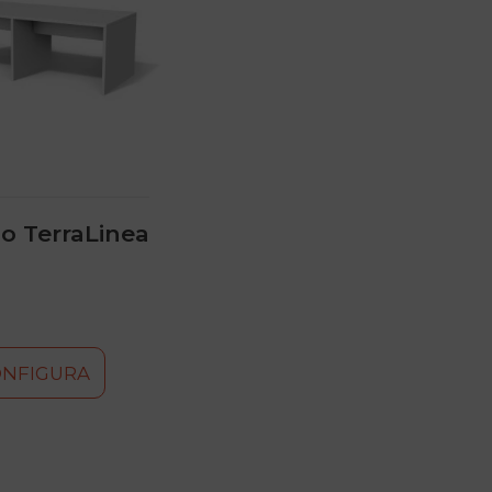
no TerraLinea
ONFIGURA