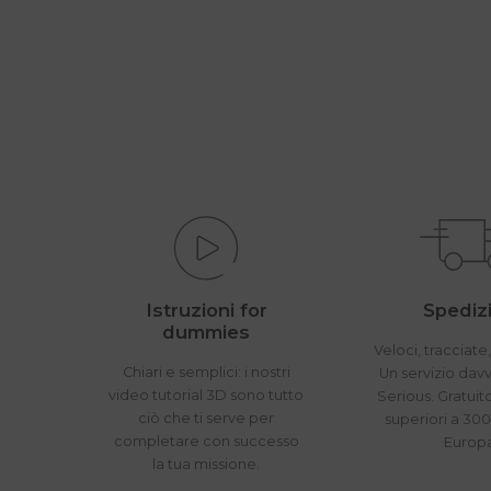
Istruzioni for
Spedizi
dummies
Veloci, tracciate,
Chiari e semplici: i nostri
Un servizio dav
video tutorial 3D sono tutto
Serious. Gratuit
ciò che ti serve per
superiori a 300
completare con successo
Europ
la tua missione.