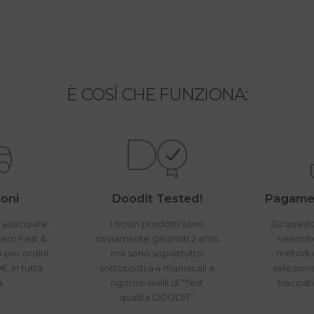
È COSÌ CHE FUNZIONA:
oni
Doodit Tested!
Pagamen
 assicurate.
I nostri prodotti sono
Su questo
vero Fast &
ovviamente garantiti 2 anni,
neanche 
o per ordini
ma sono soprattutto
metodi 
€, in tutta
sottoposti a 4 maniacali e
seleziona
a.
rigorosi livelli di “Test
tracciat
qualità DOODIT”.