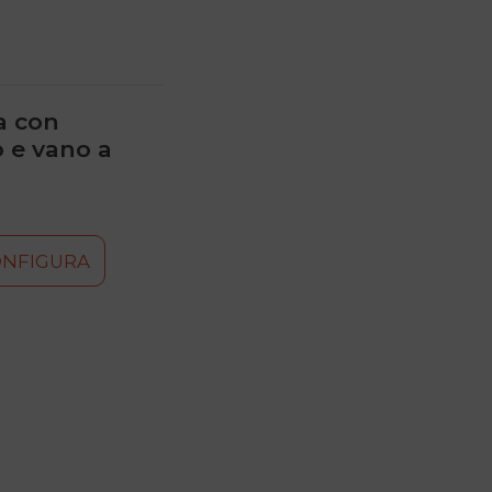
a con
o e vano a
ONFIGURA