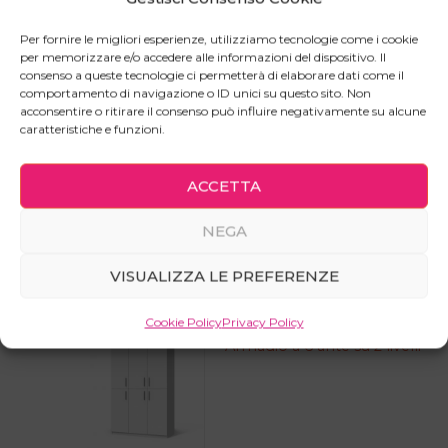
Il Tavolino Comfort si distingue per il suo design
Per fornire le migliori esperienze, utilizziamo tecnologie come i cookie
intelligente che si incastra facilmente nel tuo divano
per memorizzare e/o accedere alle informazioni del dispositivo. Il
offrendo una superficie stabile per bevande, snack
consenso a queste tecnologie ci permetterà di elaborare dati come il
comportamento di navigazione o ID unici su questo sito. Non
o dispositivi elettronici. Realizzato con finiture di alt
acconsentire o ritirare il consenso può influire negativamente su alcune
qualità, aggiunge un tocco di eleganza al tuo spazio
caratteristiche e funzioni.
living.
ACCETTA
NEGA
Prodotti correlati
VISUALIZZA LE PREFERENZE
Cookie Policy
Privacy Policy
Armadio a 6 ante su 2 livelli